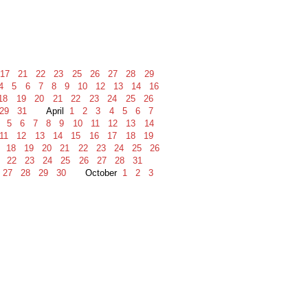
17
21
22
23
25
26
27
28
29
4
5
6
7
8
9
10
12
13
14
16
18
19
20
21
22
23
24
25
26
29
31
April
1
2
3
4
5
6
7
5
6
7
8
9
10
11
12
13
14
11
12
13
14
15
16
17
18
19
18
19
20
21
22
23
24
25
26
22
23
24
25
26
27
28
31
27
28
29
30
October
1
2
3