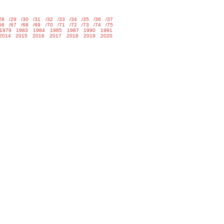
/28
/29
/30
/31
/32
/33
/34
/35
/36
/37
/66
/67
/68
/69
/70
/71
/72
/73
/74
/75
1979
1983
1984
1985
1987
1990
1991
2014
2015
2016
2017
2018
2019
2020