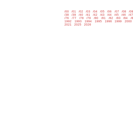
/00
/01
/02
/03
/04
/05
/06
/07
/08
/0
/38
/39
/40
/41
/42
/43
/44
/45
/46
/4
/76
/77
/78
/79
/80
/81
/82
/83
/84
/
1992
1993
1994
1995
1996
1999
2000
2021
2025
2026