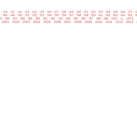
9
/10
/11
/12
/13
/14
/15
/16
/17
/18
/19
/20
/21
/22
/23
/24
/25
/26
/27
7
/48
/49
/50
/51
/52
/53
/54
/55
/56
/57
/58
/59
/60
/61
/62
/63
/64
/65
85
/86
/87
/88
/89
/90
/91
/92
/93
/94
/95
/96
/97
/98
/99
/451
/c
1972
2001
2002
2003
2004
2005
2006
2007
2008
2009
2010
2011
2012
2013