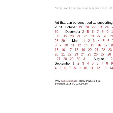
Art that can be construed as supporting LGBT
Art that can be construed as supportin
2023 October
19
20
22
23
24
2
30
December
2
5
6
7
8
9
1
18
19
20
21
22
23
27
28
2
28
29
March
1
2
3
4
5
6
8
9
10
11
12
14
15
16
17
1
15
16
17
18
19
20
21
22
23
20
21
22
23
24
25
26
27
28
27
28
29
30
31
August
1
2
September
1
2
3
4
5
6
7
8
9
4
5
6
7
8
9
10
11
12
13
14
www.
museumpeace
.com/36/indexx.htm
Stephen Lauf © 2024.10.18