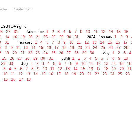
Q+ rights Stephen Lauf
g LGBTQ+ rights
6
27
31
November
1
2
3
4
5
7
9
10
11
12
14
15
16
1
14
16
19
20
21
25
26
29
30
31
2024 January
1
2
3
9
31
February
1
4
5
7
8
9
10
11
12
13
14
15
16
17
7
8
9
11
13
14
15
16
17
18
19
20
23
24
25
26
27
28
8
19
20
21
22
23
24
25
26
27
28
29
30
May
1
2
3
4
25
26
27
28
29
30
31
June
1
2
3
4
5
6
7
8
9
10
29
30
July
1
2
3
4
5
6
7
8
9
10
11
12
13
14
15
16
3
4
5
6
7
8
9
10
11
12
13
14
15
16
17
18
19
20
21
10
11
12
13
14
15
16
17
18
19
20
21
22
23
24
25
26
15
16
17
18