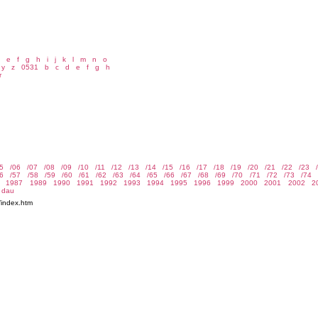
e
f
g
h
i
j
k
l
m
n
o
y
z
0531
b
c
d
e
f
g
h
r
/index.htm