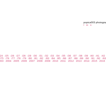
popica003 photog
l
m
n