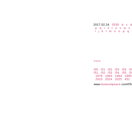
2017.02.24
0530
b
c
d
p
q
r
s
t
u
v
w
x
i
j
k
l
m
n
o
p
q
««««
www.
museumpeace
.com/05