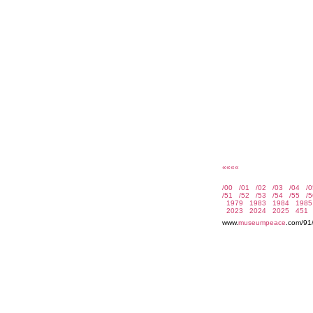
««««
www.
museumpeace
.com/91