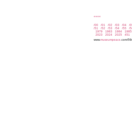
««««
www.
museumpeace
.com/59