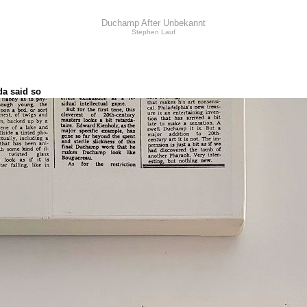
Duchamp After Unbekannt
Stephen Lauf
ada said so