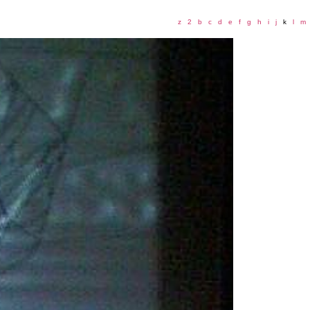
z
2
b
c
d
e
f
g
h
i
j
k
l
m