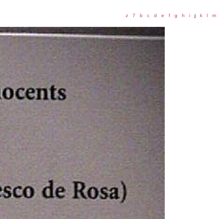
z
7
b
c
d
e
f
g
h
i
j
k
l
m